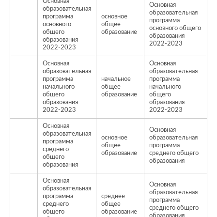
Основная
Основная
образовательная
образовательная
программа
основное
программа
основного
общее
о
основного общего
общего
образование
образования
образования
2022-2023
2022-2023
Основная
Основная
образовательная
образовательная
программа
начальное
программа
начального
общее
начального
о
общего
образование
общего
образования
образования
2022-2023
2022-2023
Основная
Основная
образовательная
основное
образовательная
программа
общее
программа
о
среднего
образование
среднего общего
общего
образования
образования
Основная
Основная
образовательная
образовательная
программа
среднее
программа
среднего
общее
о
среднего общего
общего
образование
образования