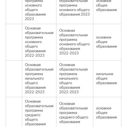
программа
образовательная
основное
основного
программа
общее
о
общего
основного общего
образование
образования
образования 2023
2023
Основная
Основная
образовательная
образовательная
программа
основное
программа
основного
общее
о
основного общего
общего
образование
образования
образования
2022-2023
2022-2023
Основная
Основная
образовательная
образовательная
программа
программа
начальное
начального
начального
общее
о
общего
общего
образование
образования
образования
2022-2023
2022-2023
Основная
Основная
образовательная
образовательная
основное
программа
программа
общее
о
среднего
среднего общего
образование
общего
образования
образования