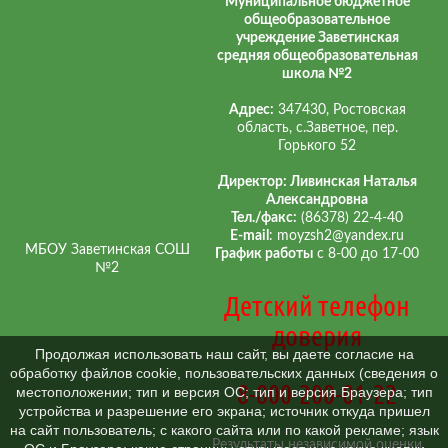
Муниципальное бюджетное
общеобразовательное
учреждение Заветинская
средняя общеобразовательная
школа №2
Адрес:
347430, Ростовская
область, с.Заветное, пер.
Горького 52
Директор: Ливинская Наталья
Александровна
Тел./факс:
(86378) 22-4-40
E-mail
: moyzsh2@yandex.ru
МБОУ Заветинская СОШ
График работы
с 8-00 до 17-00
№2
Детский телефон
доверия
Продолжая использовать наш сайт, вы даете согласие на
обработку файлов cookie, пользовательских данных (сведения о
8-800-200-01-22
местоположении; тип и версия ОС; тип и версия Браузера; тип
устройства и разрешение его экрана; источник откуда пришел
на сайт пользователь; с какого сайта или по какой рекламе; язык
Результаты независимой оценки