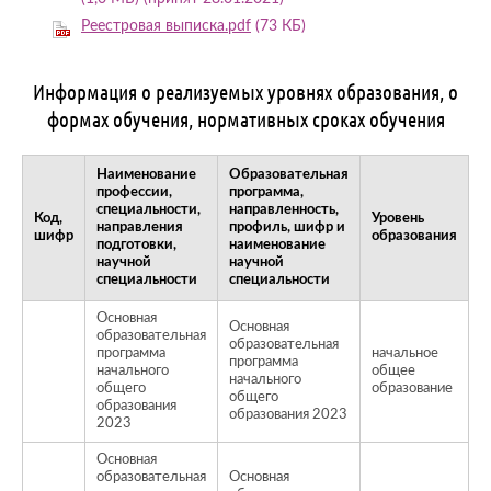
Реестровая выписка.pdf
(73 КБ)
Информация о реализуемых уровнях образования, о
формах обучения, нормативных сроках обучения
Наименование
Образовательная
профессии,
программа,
специальности,
направленность,
Код,
Уровень
Ф
направления
профиль, шифр и
шифр
образования
о
подготовки,
наименование
научной
научной
специальности
специальности
Основная
Основная
образовательная
образовательная
программа
начальное
программа
начального
общее
о
начального
общего
образование
общего
образования
образования 2023
2023
Основная
образовательная
Основная