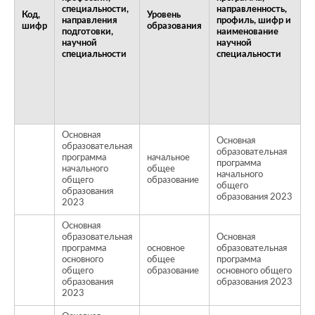
специальности,
направленность,
Р
Код,
Уровень
направления
профиль, шифр и
ф
шифр
образования
подготовки,
наименование
о
научной
научной
специальности
специальности
Основная
Основная
образовательная
образовательная
программа
начальное
программа
начального
общее
о
начального
общего
образование
общего
образования
образования 2023
2023
Основная
образовательная
Основная
программа
основное
образовательная
основного
общее
программа
о
общего
образование
основного общего
образования
образования 2023
2023