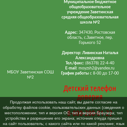
Муниципальное бюджетное
общеобразовательное
учреждение Заветинская
средняя общеобразовательная
школа №2
Адрес:
347430, Ростовская
область, с.Заветное, пер.
Горького 52
Директор: Ливинская Наталья
Александровна
Тел./факс:
(86378) 22-4-40
E-mail
: moyzsh2@yandex.ru
МБОУ Заветинская СОШ
График работы
с 8-00 до 17-00
№2
Детский телефон
доверия
Продолжая использовать наш сайт, вы даете согласие на
обработку файлов cookie, пользовательских данных (сведения о
8-800-200-01-22
местоположении; тип и версия ОС; тип и версия Браузера; тип
устройства и разрешение его экрана; источник откуда пришел
на сайт пользователь; с какого сайта или по какой рекламе; язык