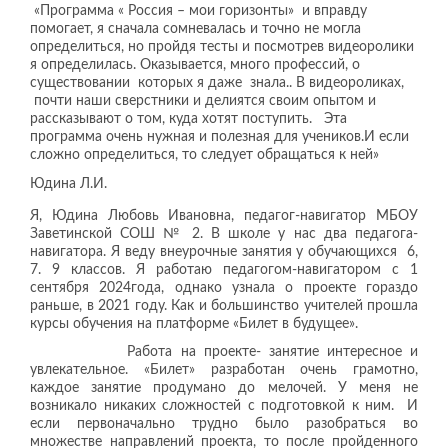
«Программа « Россия – мои горизонты» и вправду
помогает, я сначала сомневалась и точно не могла
определиться, но пройдя тесты и посмотрев видеоролики
я определилась. Оказывается, много профессий, о
существовании которых я даже знала.. В видеороликах,
почти наши сверстники и делиятся своим опытом и
рассказывают о том, куда хотят поступить. Эта
программа очень нужная и полезная для учеников.И если
сложно определиться, то следует обращаться к ней»
Юдина Л.И.
Я, Юдина Любовь Ивановна, педагог-навигатор МБОУ
Заветинской СОШ № 2. В школе у нас два педагога-
навигатора. Я веду внеурочные занятия у обучающихся 6,
7. 9 классов. Я работаю педагогом-навигатором с 1
сентября 2024года, однако узнала о проекте гораздо
раньше, в 2021 году. Как и большинство учителей прошла
курсы обучения на платформе «Билет в будущее».
Работа на проекте- занятие интересное и
увлекательное. «Билет» разработан очень грамотно,
каждое занятие продумано до мелочей. У меня не
возникало никаких сложностей с подготовкой к ним. И
если первоначально трудно было разобраться во
множестве направлений проекта, то после пройденного