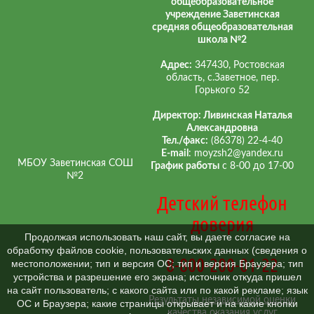
общеобразовательное
учреждение Заветинская
средняя общеобразовательная
школа №2
Адрес:
347430, Ростовская
область, с.Заветное, пер.
Горького 52
Директор: Ливинская Наталья
Александровна
Тел./факс:
(86378) 22-4-40
E-mail
: moyzsh2@yandex.ru
МБОУ Заветинская СОШ
График работы
с 8-00 до 17-00
№2
Детский телефон
доверия
Продолжая использовать наш сайт, вы даете согласие на
обработку файлов cookie, пользовательских данных (сведения о
8-800-200-01-22
местоположении; тип и версия ОС; тип и версия Браузера; тип
устройства и разрешение его экрана; источник откуда пришел
на сайт пользователь; с какого сайта или по какой рекламе; язык
Результаты независимой оценки
ОС и Браузера; какие страницы открывает и на какие кнопки
качества оказания услуг