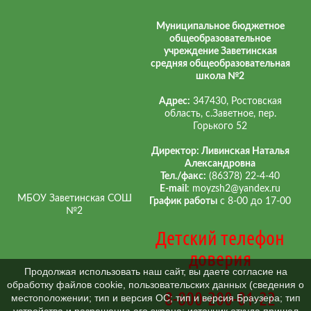
Муниципальное бюджетное
общеобразовательное
учреждение Заветинская
средняя общеобразовательная
школа №2
Адрес:
347430, Ростовская
область, с.Заветное, пер.
Горького 52
Директор: Ливинская Наталья
Александровна
Тел./факс:
(86378) 22-4-40
E-mail
: moyzsh2@yandex.ru
МБОУ Заветинская СОШ
График работы
с 8-00 до 17-00
№2
Детский телефон
доверия
Продолжая использовать наш сайт, вы даете согласие на
обработку файлов cookie, пользовательских данных (сведения о
8-800-200-01-22
местоположении; тип и версия ОС; тип и версия Браузера; тип