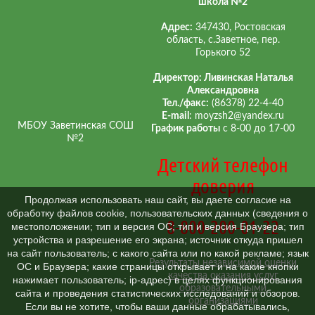
школа №2
Адрес:
347430, Ростовская
область, с.Заветное, пер.
Горького 52
Директор: Ливинская Наталья
Александровна
Тел./факс:
(86378) 22-4-40
E-mail
: moyzsh2@yandex.ru
МБОУ Заветинская СОШ
График работы
с 8-00 до 17-00
№2
Детский телефон
доверия
Продолжая использовать наш сайт, вы даете согласие на
обработку файлов cookie, пользовательских данных (сведения о
8-800-200-01-22
местоположении; тип и версия ОС; тип и версия Браузера; тип
устройства и разрешение его экрана; источник откуда пришел
на сайт пользователь; с какого сайта или по какой рекламе; язык
Результаты независимой оценки
ОС и Браузера; какие страницы открывает и на какие кнопки
качества оказания услуг
нажимает пользователь; ip-адрес) в целях функционирования
образовательными
сайта и проведения статистических исследований и обзоров.
организациями
Если вы не хотите, чтобы ваши данные обрабатывались,