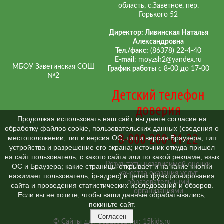
область, с.Заветное, пер.
Горького 52
Директор: Ливинская Наталья
Александровна
Тел./факс:
(86378) 22-4-40
E-mail
: moyzsh2@yandex.ru
МБОУ Заветинская СОШ
График работы
с 8-00 до 17-00
№2
Детский телефон
доверия
Продолжая использовать наш сайт, вы даете согласие на
обработку файлов cookie, пользовательских данных (сведения о
8-800-200-01-22
местоположении; тип и версия ОС; тип и версия Браузера; тип
устройства и разрешение его экрана; источник откуда пришел
на сайт пользователь; с какого сайта или по какой рекламе; язык
Результаты независимой оценки
ОС и Браузера; какие страницы открывает и на какие кнопки
качества оказания услуг
нажимает пользователь; ip-адрес) в целях функционирования
образовательными
сайта и проведения статистических исследований и обзоров.
организациями
Если вы не хотите, чтобы ваши данные обрабатывались,
покиньте сайт.
Согласен
©
Сайты для образования
: 15kids.ru